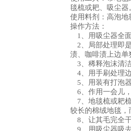
毯梳或耙、吸尘器
使用料剂：高泡地
操作方法：
1、用吸尘器全
2、局部处理即是
渍、咖啡渍上边单
3、稀释泡沫清洁
4、用手刷处理边
5、用装有打泡器
6、作用一会儿，
7、地毯梳或耙梳
较长的棉绒地毯，
8、让其毛完全
9、用吸尘器吸去